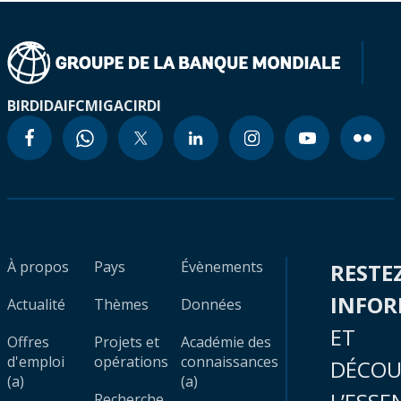
BIRD
IDA
IFC
MIGA
CIRDI
À propos
Pays
Évènements
RESTE
INFO
Actualité
Thèmes
Données
ET
Offres
Projets et
Académie des
d'emploi
opérations
connaissances
DÉCOU
(a)
(a)
Recherche