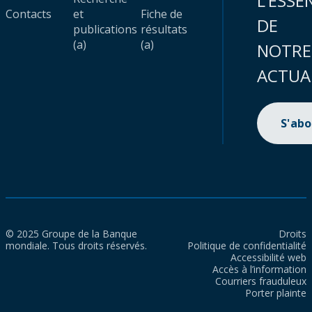
L’ESSE
Contacts
et
Fiche de
DE
publications
résultats
(a)
(a)
NOTRE
ACTUA
S'ab
© 2025 Groupe de la Banque
Droits
mondiale. Tous droits réservés.
Politique de confidentialité
Accessibilité web
Accès à l’information
Courriers frauduleux
Porter plainte