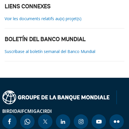
LIENS CONNEXES
Voir les documents relatifs au(x) projet(s)
BOLETÍN DEL BANCO MUNDIAL
Suscríbase al boletín semanal del Banco Mundial
BIRD
IDA
IFC
MIGA
CIRDI