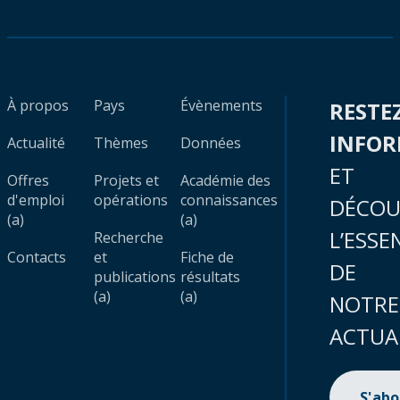
À propos
Pays
Évènements
RESTE
INFO
Actualité
Thèmes
Données
ET
Offres
Projets et
Académie des
d'emploi
opérations
connaissances
DÉCOU
(a)
(a)
L’ESSE
Recherche
Contacts
et
Fiche de
DE
publications
résultats
(a)
(a)
NOTRE
ACTUA
S'ab