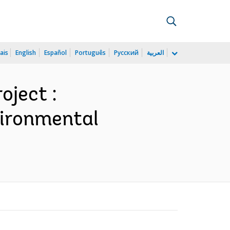
ais
English
Español
Português
Русский
العربية
oject :
vironmental