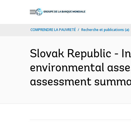
Skip
to
Main
COMPRENDRE LA PAUVRETÉ
Recherche et publications (a)
Navigation
Slovak Republic - I
environmental asses
assessment summary