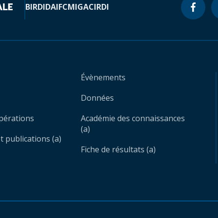
BIRD
IDA
IFC
MIGA
CIRDI
Évènements
Données
opérations
Académie des connaissances
(a)
 publications (a)
Fiche de résultats (a)