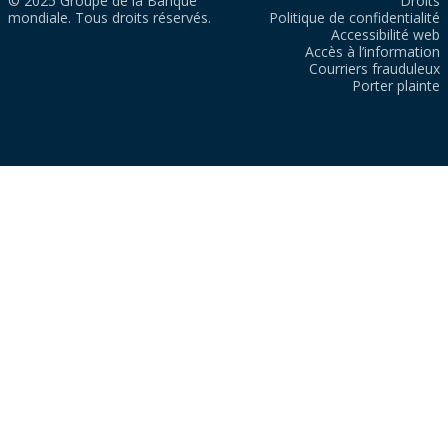
© 2025 Groupe de la Banque
Droits
mondiale. Tous droits réservés.
Politique de confidentialité
Accessibilité web
Accès à l’information
Courriers frauduleux
Porter plainte