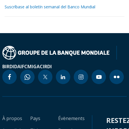
Suscríbase al boletín semanal del Banco Mundial
BIRD
IDA
IFC
MIGA
CIRDI
À propos
Pays
Évènements
RESTE