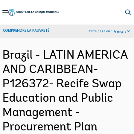
Skip
to
Main
COMPRENDRE LA PAUVRETÉ
Cette page en :
Français
Navigation
Brazil - LATIN AMERICA
AND CARIBBEAN-
P126372- Recife Swap
Education and Public
Management -
Procurement Plan