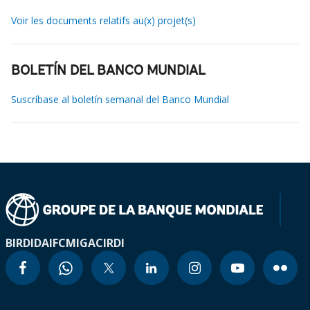
Voir les documents relatifs au(x) projet(s)
BOLETÍN DEL BANCO MUNDIAL
Suscríbase al boletín semanal del Banco Mundial
BIRD
IDA
IFC
MIGA
CIRDI