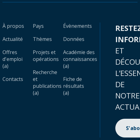
À propos
Pays
Évènements
RESTE
INFO
Actualité
Thèmes
Données
ET
Offres
Projets et
Académie des
d'emploi
opérations
connaissances
DÉCOU
(a)
(a)
L’ESSE
Recherche
Contacts
et
Fiche de
DE
publications
résultats
(a)
(a)
NOTRE
ACTUA
S'ab