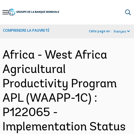
Skip
to
Main
COMPRENDRE LA PAUVRETÉ
Cette page en :
Français
Navigation
Africa - West Africa
Agricultural
Productivity Program
APL (WAAPP-1C) :
P122065 -
Implementation Status