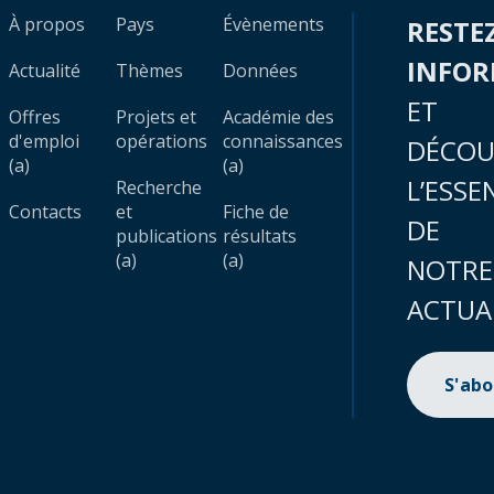
À propos
Pays
Évènements
RESTE
INFO
Actualité
Thèmes
Données
ET
Offres
Projets et
Académie des
d'emploi
opérations
connaissances
DÉCOU
(a)
(a)
L’ESSE
Recherche
Contacts
et
Fiche de
DE
publications
résultats
(a)
(a)
NOTRE
ACTUA
S'ab