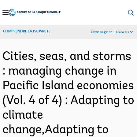
Skip
to
Main
COMPRENDRE LA PAUVRETÉ
Cette page en :
Français
Navigation
Cities, seas, and storms
: managing change in
Pacific Island economies
(Vol. 4 of 4) : Adapting to
climate
change,Adapting to