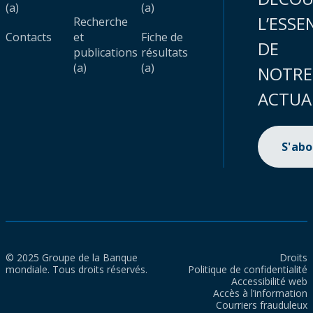
(a)
(a)
L’ESSE
Recherche
Contacts
et
Fiche de
DE
publications
résultats
(a)
(a)
NOTRE
ACTUA
S'ab
© 2025 Groupe de la Banque
Droits
mondiale. Tous droits réservés.
Politique de confidentialité
Accessibilité web
Accès à l’information
Courriers frauduleux