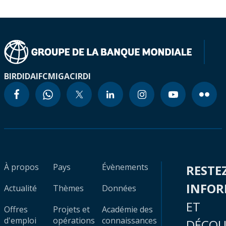
BIRD
IDA
IFC
MIGA
CIRDI
À propos
Pays
Évènements
RESTE
INFO
Actualité
Thèmes
Données
ET
Offres
Projets et
Académie des
d'emploi
opérations
connaissances
DÉCOU