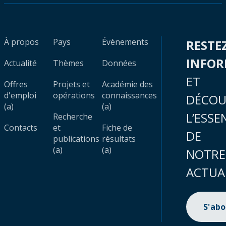
À propos
Pays
Évènements
RESTE
INFO
Actualité
Thèmes
Données
ET
Offres
Projets et
Académie des
d'emploi
opérations
connaissances
DÉCOU
(a)
(a)
L’ESSE
Recherche
Contacts
et
Fiche de
DE
publications
résultats
(a)
(a)
NOTRE
ACTUA
S'ab