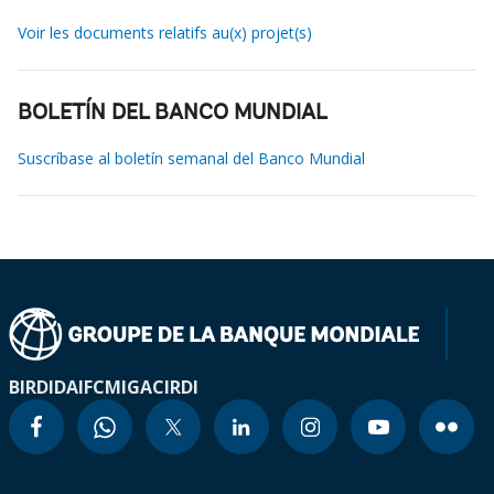
Voir les documents relatifs au(x) projet(s)
BOLETÍN DEL BANCO MUNDIAL
Suscríbase al boletín semanal del Banco Mundial
BIRD
IDA
IFC
MIGA
CIRDI