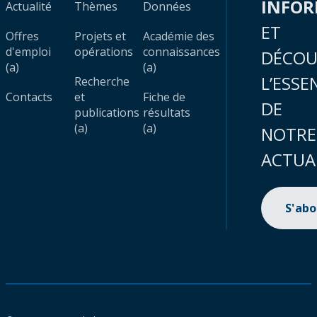
INFO
Actualité
Thèmes
Données
ET
Offres
Projets et
Académie des
d'emploi
opérations
connaissances
DÉCOU
(a)
(a)
L’ESSE
Recherche
Contacts
et
Fiche de
DE
publications
résultats
(a)
(a)
NOTRE
ACTUA
S'ab