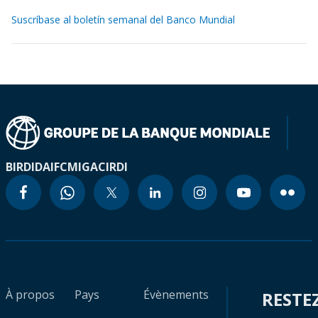
Suscríbase al boletín semanal del Banco Mundial
BIRD
IDA
IFC
MIGA
CIRDI
À propos
Pays
Évènements
RESTE