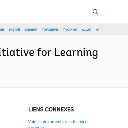
ais
English
Español
Português
Русский
العربية
tiative for Learning
LIENS CONNEXES
Voir les documents relatifs au(x)
projet(s)