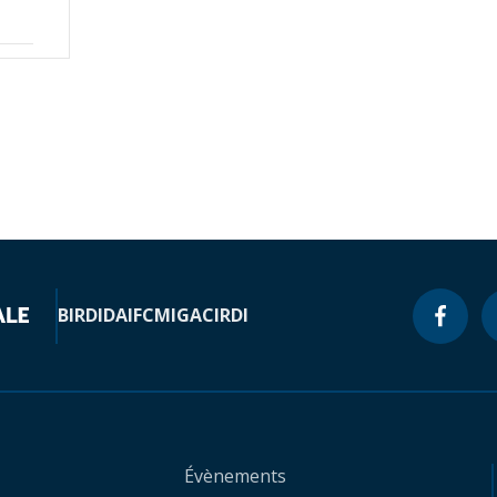
BIRD
IDA
IFC
MIGA
CIRDI
Évènements