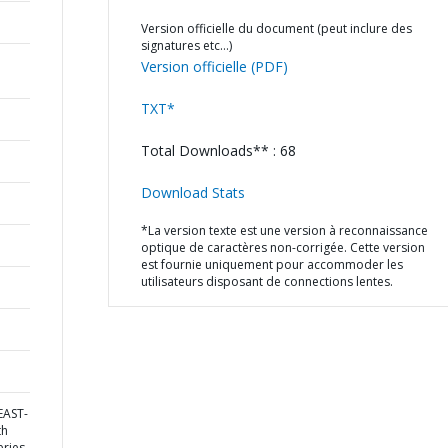
Version officielle du document (peut inclure des
signatures etc…)
Version officielle (PDF)
TXT*
Total Downloads** : 68
Download Stats
*La version texte est une version à reconnaissance
optique de caractères non-corrigée. Cette version
est fournie uniquement pour accommoder les
utilisateurs disposant de connections lentes.
EAST-
th
eries