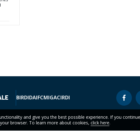
d
BIRD
IDA
IFC
MIGA
CIRDI
unctionality and give you the best possible experience. If you continu
n your browser. To learn more about cookies,
click here
.