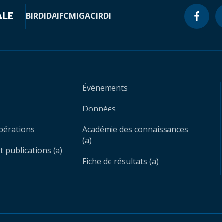
BIRD
IDA
IFC
MIGA
CIRDI
Évènements
Données
opérations
Académie des connaissances
(a)
 publications (a)
Fiche de résultats (a)