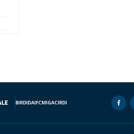
BIRD
IDA
IFC
MIGA
CIRDI