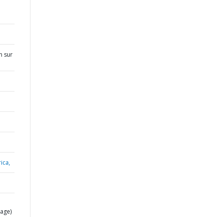
n sur
ica,
age)