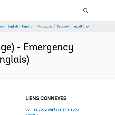
ais
English
Español
Português
Русский
العربية
age) - Emergency
nglais)
LIENS CONNEXES
Voir les documents relatifs au(x)
projet(s)