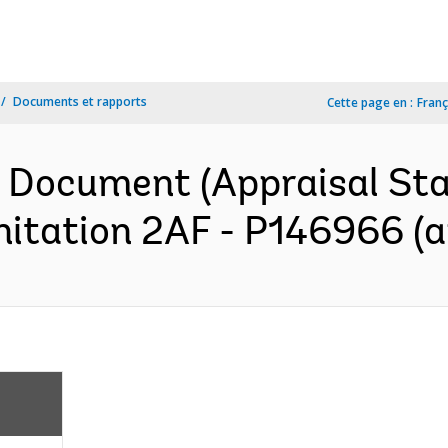
Documents et rapports
Cette page en :
Franç
n Document (Appraisal St
itation 2AF - P146966 (a