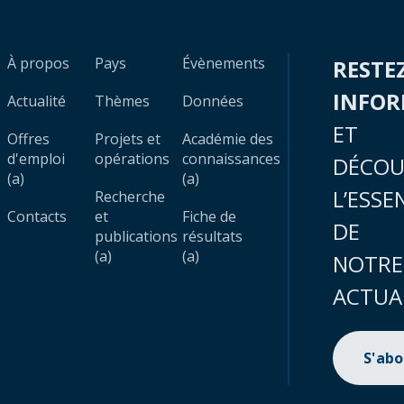
À propos
Pays
Évènements
RESTE
INFO
Actualité
Thèmes
Données
ET
Offres
Projets et
Académie des
d'emploi
opérations
connaissances
DÉCOU
(a)
(a)
L’ESSE
Recherche
Contacts
et
Fiche de
DE
publications
résultats
(a)
(a)
NOTRE
ACTUA
S'ab