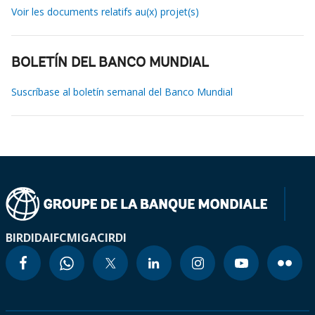
Voir les documents relatifs au(x) projet(s)
BOLETÍN DEL BANCO MUNDIAL
Suscríbase al boletín semanal del Banco Mundial
BIRD
IDA
IFC
MIGA
CIRDI