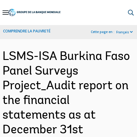
Skip
to
Main
COMPRENDRE LA PAUVRETÉ
Cette page en :
Français
Navigation
LSMS-ISA Burkina Faso
Panel Surveys
Project_Audit report on
the financial
statements as at
December 31st