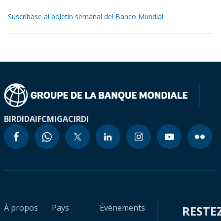
Suscríbase al boletín semanal del Banco Mundial
BIRD
IDA
IFC
MIGA
CIRDI
À propos
Pays
Évènements
RESTE