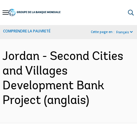
Skip
to
Main
COMPRENDRE LA PAUVRETÉ
Cette page en :
Français
Navigation
Jordan - Second Cities
and Villages
Development Bank
Project (anglais)