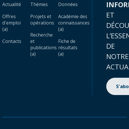
INFO
Actualité
Thèmes
Données
ET
Offres
Projets et
Académie des
d'emploi
opérations
connaissances
DÉCOU
(a)
(a)
L’ESSE
Recherche
Contacts
et
Fiche de
DE
publications
résultats
(a)
(a)
NOTRE
ACTUA
S'ab