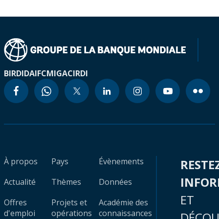
BIRD
IDA
IFC
MIGA
CIRDI
À propos
Pays
Évènements
RESTE
INFO
Actualité
Thèmes
Données
ET
Offres
Projets et
Académie des
d'emploi
opérations
connaissances
DÉCOU