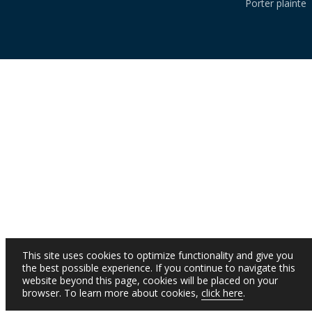
Porter plainte
This site uses cookies to optimize functionality and give you
the best possible experience. If you continue to navigate this
website beyond this page, cookies will be placed on your
browser. To learn more about cookies,
click here
.