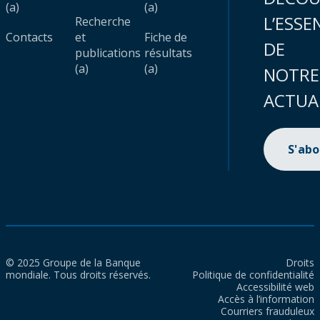
(a)
(a)
L’ESSE
Recherche
Contacts
et
Fiche de
DE
publications
résultats
(a)
(a)
NOTRE
ACTUA
S'ab
© 2025 Groupe de la Banque
Droits
mondiale. Tous droits réservés.
Politique de confidentialité
Accessibilité web
Accès à l’information
Courriers frauduleux