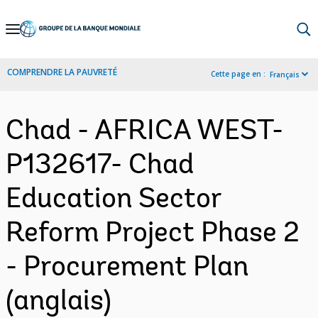
Skip
to
Main
COMPRENDRE LA PAUVRETÉ
Cette page en :
Français
Navigation
Chad - AFRICA WEST-
P132617- Chad
Education Sector
Reform Project Phase 2
- Procurement Plan
(anglais)