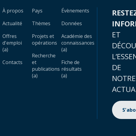
À propos
Pays
Évènements
RESTE
INFO
Actualité
Thèmes
Données
ET
Offres
Projets et
Académie des
d'emploi
opérations
connaissances
DÉCOU
(a)
(a)
L’ESSE
Recherche
Contacts
et
Fiche de
DE
publications
résultats
(a)
(a)
NOTRE
ACTUA
S'ab