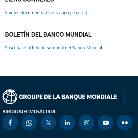
LIENS CONNEXES
Voir les documents relatifs au(x) projet(s)
BOLETÍN DEL BANCO MUNDIAL
Suscríbase al boletín semanal del Banco Mundial
BIRD
IDA
IFC
MIGA
CIRDI