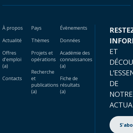
À propos
Pays
Évènements
RESTE
INFO
Actualité
Thèmes
Données
ET
Offres
Projets et
Académie des
d'emploi
opérations
connaissances
DÉCOU
(a)
(a)
L’ESSE
Recherche
Contacts
et
Fiche de
DE
publications
résultats
(a)
(a)
NOTRE
ACTUA
S'ab