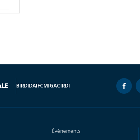
BIRD
IDA
IFC
MIGA
CIRDI
Évènements