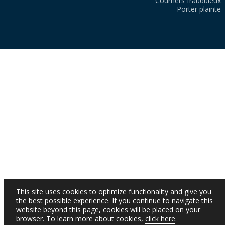
Courriers frauduleux
Porter plainte
This site uses cookies to optimize functionality and give you
the best possible experience. If you continue to navigate this
website beyond this page, cookies will be placed on your
browser. To learn more about cookies,
click here
.