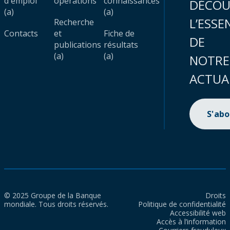
d'emploi
opérations
connaissances
DÉCOU
(a)
(a)
L’ESSE
Recherche
Contacts
et
Fiche de
DE
publications
résultats
(a)
(a)
NOTRE
ACTUA
S'ab
© 2025 Groupe de la Banque
Droits
mondiale. Tous droits réservés.
Politique de confidentialité
Accessibilité web
Accès à l’information