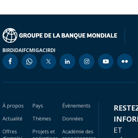
BIRD
IDA
IFC
MIGA
CIRDI
À propos
Pays
Évènements
RESTE
INFO
Actualité
Thèmes
Données
ET
Offres
Projets et
Académie des