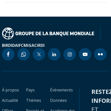
BIRD
IDA
IFC
MIGA
CIRDI
À propos
Pays
Évènements
RESTE
INFO
Actualité
Thèmes
Données
ET
Offres
Projets et
Académie des