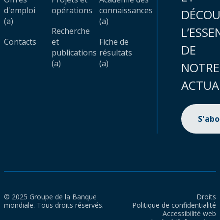
d'emploi
opérations
connaissances
DÉCOU
(a)
(a)
L’ESSE
Recherche
Contacts
et
Fiche de
DE
publications
résultats
(a)
(a)
NOTRE
ACTUA
S'ab
© 2025 Groupe de la Banque
Droits
mondiale. Tous droits réservés.
Politique de confidentialité
Accessibilité web