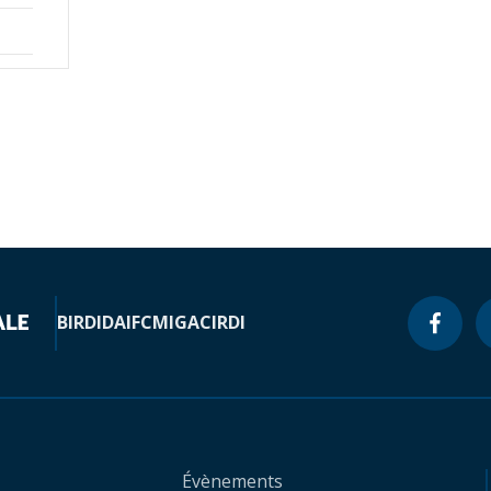
BIRD
IDA
IFC
MIGA
CIRDI
Évènements