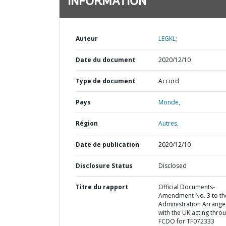
INFORMATION
Auteur
LEGKL;
Date du document
2020/12/10
Type de document
Accord
Pays
Monde,
Région
Autres,
Date de publication
2020/12/10
Disclosure Status
Disclosed
Titre du rapport
Official Documents-
Amendment No. 3 to th
Administration Arrang
with the UK acting thro
FCDO for TF072333