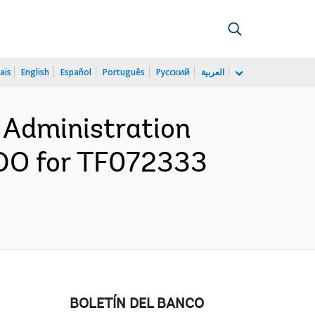
ais
English
Español
Português
Русский
العربية
 Administration
CDO for TF072333
BOLETÍN DEL BANCO