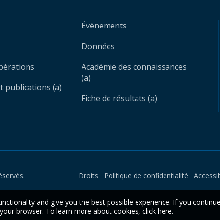
Évènements
Données
opérations
Académie des connaissances
(a)
 publications (a)
Fiche de résultats (a)
éservés.
Droits
Politique de confidentialité
Accessib
unctionality and give you the best possible experience. If you continu
n your browser. To learn more about cookies,
click here
.