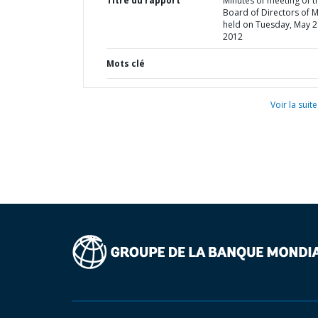
Titre du rapport
Minutes of meeting of t
Board of Directors of 
held on Tuesday, May 2
2012
Mots clé
Voir la suite