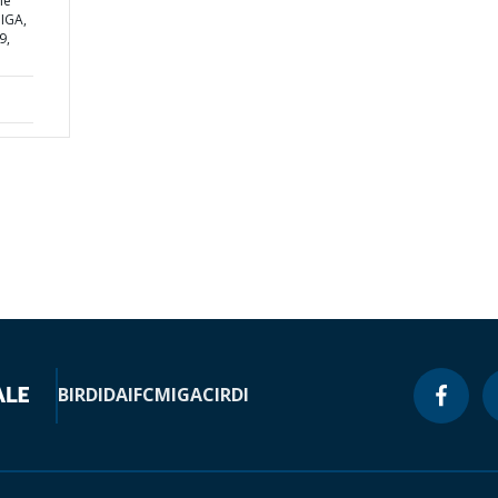
he
MIGA,
9,
BIRD
IDA
IFC
MIGA
CIRDI