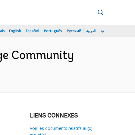
ais
English
Español
Português
Русский
العربية
lage Community
LIENS CONNEXES
Voir les documents relatifs au(x)
projet(s)