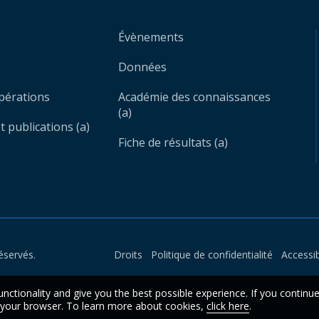
Évènements
Données
opérations
Académie des connaissances
(a)
 publications (a)
Fiche de résultats (a)
éservés.
Droits
Politique de confidentialité
Accessib
unctionality and give you the best possible experience. If you continu
n your browser. To learn more about cookies,
click here
.