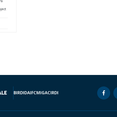
ng
ject
BIRD
IDA
IFC
MIGA
CIRDI