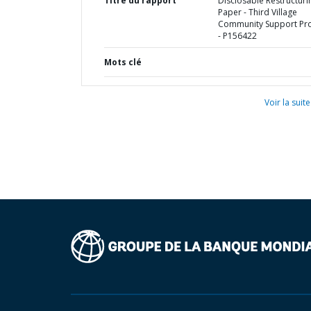
Titre du rapport
Disclosable Restructuri
Paper - Third Village
Community Support Pro
- P156422
Mots clé
Voir la suite