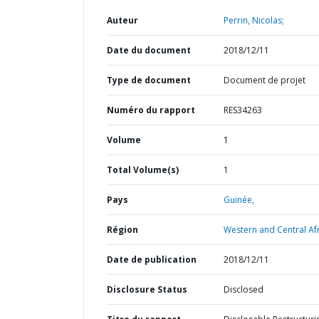
Auteur
Perrin, Nicolas;
Date du document
2018/12/11
Type de document
Document de projet
Numéro du rapport
RES34263
Volume
1
Total Volume(s)
1
Pays
Guinée,
Région
Western and Central Afr
Date de publication
2018/12/11
Disclosure Status
Disclosed