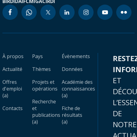
BIRD
IDA
IFC
MIGA
CIRDI
À propos
Pays
Évènements
RESTE
INFO
Actualité
Thèmes
Données
ET
Offres
Projets et
Académie des
d'emploi
opérations
connaissances
DÉCOU
(a)
(a)
L’ESSE
Recherche
Contacts
et
Fiche de
DE
publications
résultats
(a)
(a)
NOTRE
ACTUA