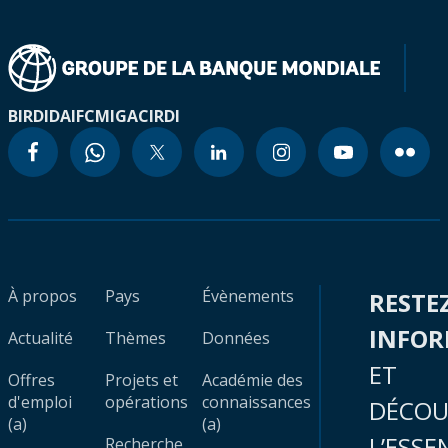
BIRD
IDA
IFC
MIGA
CIRDI
À propos
Pays
Évènements
RESTE
INFO
Actualité
Thèmes
Données
ET
Offres
Projets et
Académie des
d'emploi
opérations
connaissances
DÉCOU
(a)
(a)
L’ESSE
Recherche