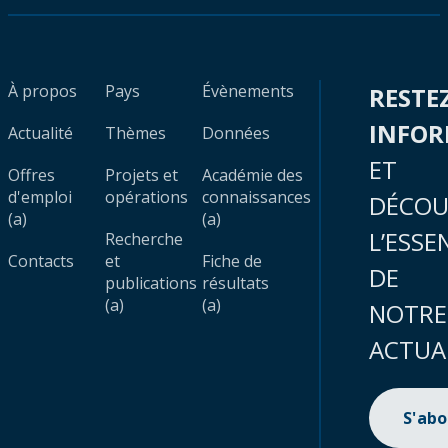
À propos
Pays
Évènements
RESTE
INFO
Actualité
Thèmes
Données
ET
Offres
Projets et
Académie des
d'emploi
opérations
connaissances
DÉCOU
(a)
(a)
L’ESSE
Recherche
Contacts
et
Fiche de
DE
publications
résultats
(a)
(a)
NOTRE
ACTUA
S'ab