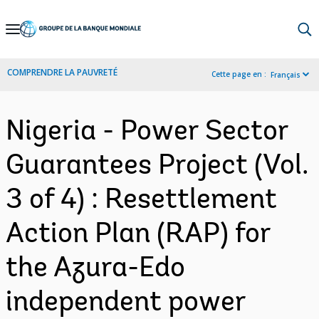
Skip
to
Main
COMPRENDRE LA PAUVRETÉ
Cette page en :
Français
Navigation
Nigeria - Power Sector
Guarantees Project (Vol.
3 of 4) : Resettlement
Action Plan (RAP) for
the Azura-Edo
independent power