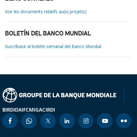
Voir les documents relatifs au(x) projet(s)
BOLETÍN DEL BANCO MUNDIAL
Suscríbase al boletín semanal del Banco Mundial
BIRD
IDA
IFC
MIGA
CIRDI