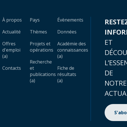
À propos
Pays
Évènements
RESTE
INFO
Actualité
Thèmes
Données
ET
Offres
Projets et
Académie des
d'emploi
opérations
connaissances
DÉCOU
(a)
(a)
L’ESSE
Recherche
Contacts
et
Fiche de
DE
publications
résultats
(a)
(a)
NOTRE
ACTUA
S'ab