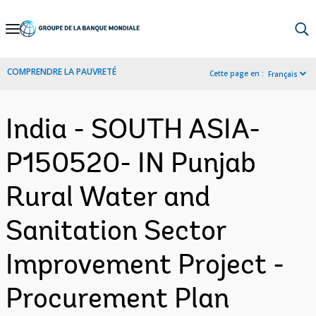
Skip
to
Main
COMPRENDRE LA PAUVRETÉ
Cette page en :
Français
Navigation
India - SOUTH ASIA-
P150520- IN Punjab
Rural Water and
Sanitation Sector
Improvement Project -
Procurement Plan