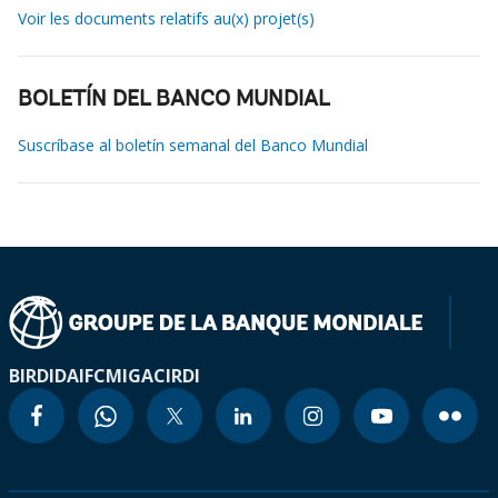
Voir les documents relatifs au(x) projet(s)
BOLETÍN DEL BANCO MUNDIAL
Suscríbase al boletín semanal del Banco Mundial
BIRD
IDA
IFC
MIGA
CIRDI