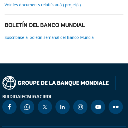
Voir les documents relatifs au(x) projet(s)
BOLETÍN DEL BANCO MUNDIAL
Suscríbase al boletín semanal del Banco Mundial
BIRD
IDA
IFC
MIGA
CIRDI