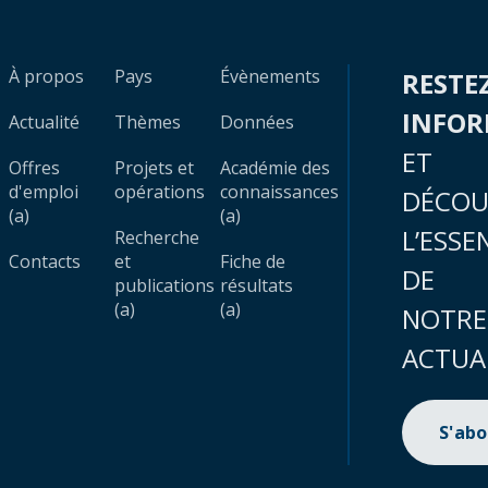
À propos
Pays
Évènements
RESTE
INFO
Actualité
Thèmes
Données
ET
Offres
Projets et
Académie des
d'emploi
opérations
connaissances
DÉCOU
(a)
(a)
L’ESSE
Recherche
Contacts
et
Fiche de
DE
publications
résultats
(a)
(a)
NOTRE
ACTUA
S'ab