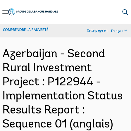
Skip
to
Main
COMPRENDRE LA PAUVRETÉ
Cette page en :
Français
Navigation
Azerbaijan - Second
Rural Investment
Project : P122944 -
Implementation Status
Results Report :
Sequence 01 (anglais)