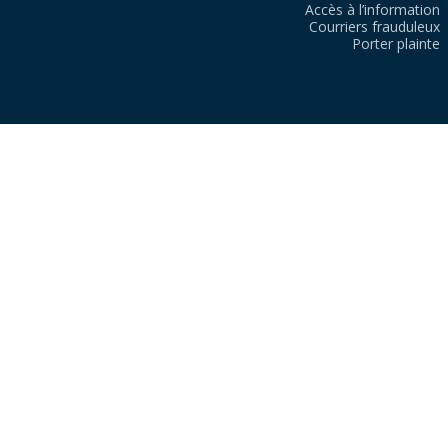
Accès à l’information
Courriers frauduleux
Porter plainte