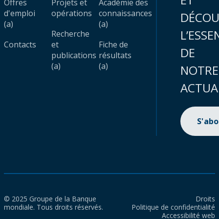
Offres
Projets et
Académie des
d'emploi
opérations
connaissances
DÉCOU
(a)
(a)
L’ESSE
Recherche
Contacts
et
Fiche de
DE
publications
résultats
(a)
(a)
NOTRE
ACTUA
S'ab
© 2025 Groupe de la Banque
Droits
mondiale. Tous droits réservés.
Politique de confidentialité
Accessibilité web