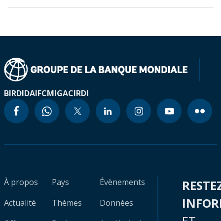
BIRD
IDA
IFC
MIGA
CIRDI
À propos
Pays
Évènements
RESTE
INFO
Actualité
Thèmes
Données
ET