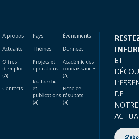
À propos
Pays
Évènements
RESTE
INFO
Actualité
Thèmes
Données
ET
Offres
Projets et
Académie des
d'emploi
opérations
connaissances
DÉCOU
(a)
(a)
L’ESSE
Recherche
Contacts
et
Fiche de
DE
publications
résultats
(a)
(a)
NOTRE
ACTUA
S'ab