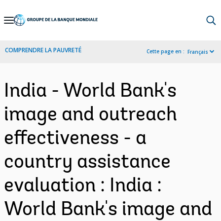
Skip
to
Main
COMPRENDRE LA PAUVRETÉ
Cette page en :
Français
Navigation
India - World Bank's
image and outreach
effectiveness - a
country assistance
evaluation : India :
World Bank's image and