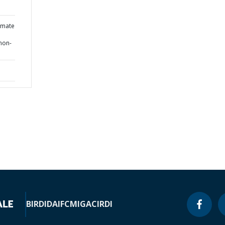
imate
o
non-
BIRD
IDA
IFC
MIGA
CIRDI