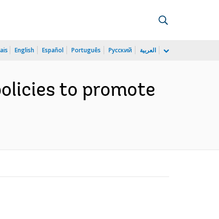
ais
English
Español
Português
Русский
العربية
olicies to promote