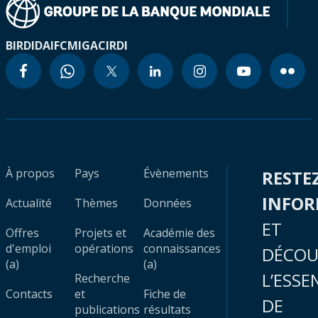
BIRD
IDA
IFC
MIGA
CIRDI
À propos
Pays
Évènements
RESTE
INFO
Actualité
Thèmes
Données
ET
Offres
Projets et
Académie des
d'emploi
opérations
connaissances
DÉCOU
(a)
(a)
L’ESSE
Recherche
Contacts
et
Fiche de
DE
publications
résultats