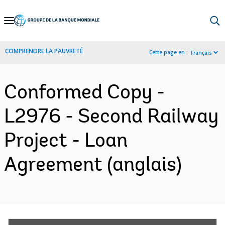
Skip
to
Main
COMPRENDRE LA PAUVRETÉ
Cette page en :
Français
Navigation
Conformed Copy -
L2976 - Second Railway
Project - Loan
Agreement (anglais)