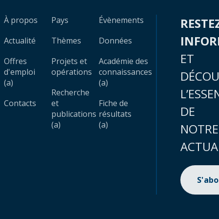
À propos
Pays
Évènements
RESTE
INFO
Actualité
Thèmes
Données
ET
Offres
Projets et
Académie des
d'emploi
opérations
connaissances
DÉCOU
(a)
(a)
L’ESSE
Recherche
Contacts
et
Fiche de
DE
publications
résultats
(a)
(a)
NOTRE
ACTUA
S'ab