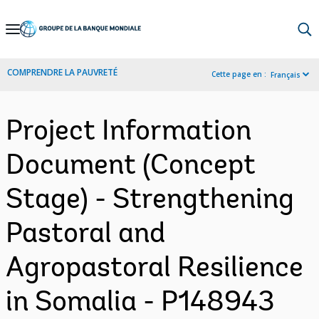
Skip
to
Main
COMPRENDRE LA PAUVRETÉ
Cette page en :
Français
Navigation
Project Information
Document (Concept
Stage) - Strengthening
Pastoral and
Agropastoral Resilience
in Somalia - P148943