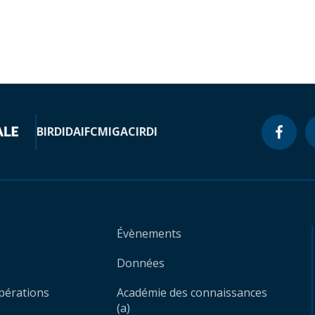
BIRD
IDA
IFC
MIGA
CIRDI
Évènements
Données
opérations
Académie des connaissances
(a)