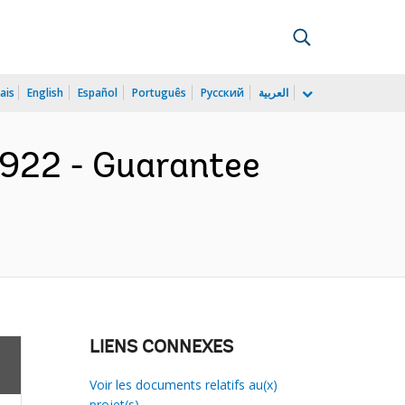
ais
English
Español
Português
Русский
العربية
0922 - Guarantee
LIENS CONNEXES
Voir les documents relatifs au(x)
projet(s)