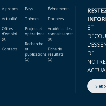
À propos
Pays
Évènements
RESTE
INFO
Actualité
Thèmes
Données
ET
Offres
Projets et
Académie des
d'emploi
opérations
connaissances
DÉCOU
(a)
(a)
L’ESSE
Recherche
Contacts
et
Fiche de
DE
publications
résultats
(a)
(a)
NOTRE
ACTUA
S'ab