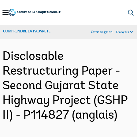
Skip
to
Main
COMPRENDRE LA PAUVRETÉ
Cette page en :
Français
Navigation
Disclosable
Restructuring Paper -
Second Gujarat State
Highway Project (GSHP
II) - P114827 (anglais)