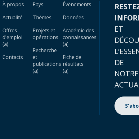
À propos
Pays
Évènements
RESTE
INFO
Actualité
Thèmes
Données
ET
Offres
Projets et
Académie des
d'emploi
opérations
connaissances
DÉCOU
(a)
(a)
L’ESSE
Recherche
Contacts
et
Fiche de
DE
publications
résultats
(a)
(a)
NOTRE
ACTUA
S'ab