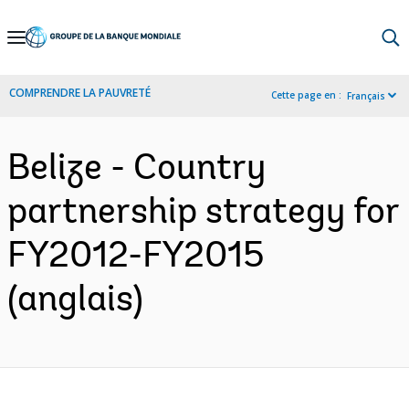
Skip
to
Main
COMPRENDRE LA PAUVRETÉ
Cette page en :
Français
Navigation
Belize - Country
partnership strategy for
FY2012-FY2015
(anglais)