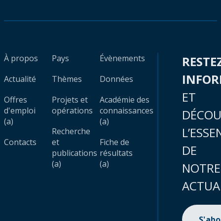
À propos
Pays
Évènements
RESTE
INFO
Actualité
Thèmes
Données
ET
Offres
Projets et
Académie des
d'emploi
opérations
connaissances
DÉCOU
(a)
(a)
L’ESSE
Recherche
Contacts
et
Fiche de
DE
publications
résultats
(a)
(a)
NOTRE
ACTUA
S'ab