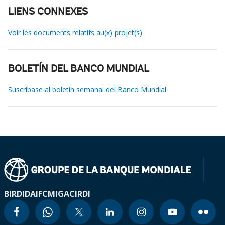
LIENS CONNEXES
Voir les documents relatifs au(x) projet(s)
BOLETÍN DEL BANCO MUNDIAL
Suscríbase al boletín semanal del Banco Mundial
BIRD
IDA
IFC
MIGA
CIRDI