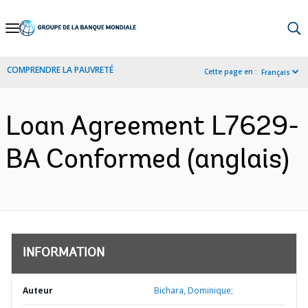
Skip
to
Main
COMPRENDRE LA PAUVRETÉ
Cette page en :
Français
Navigation
Loan Agreement L7629-
BA Conformed (anglais)
INFORMATION
Auteur
Bichara, Dominique;