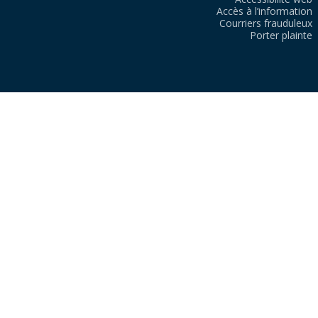
Accès à l’information
Courriers frauduleux
Porter plainte