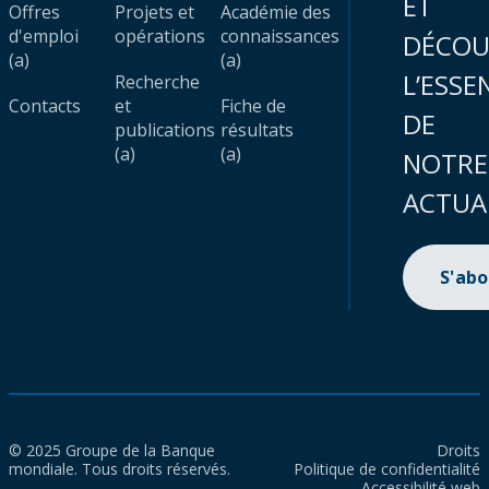
ET
Offres
Projets et
Académie des
d'emploi
opérations
connaissances
DÉCOU
(a)
(a)
L’ESSE
Recherche
Contacts
et
Fiche de
DE
publications
résultats
(a)
(a)
NOTRE
ACTUA
S'ab
© 2025 Groupe de la Banque
Droits
mondiale. Tous droits réservés.
Politique de confidentialité
Accessibilité web