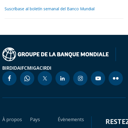
Suscríbase al boletín semanal del Banco Mundial
BIRD
IDA
IFC
MIGA
CIRDI
À propos
Pays
Évènements
RESTE