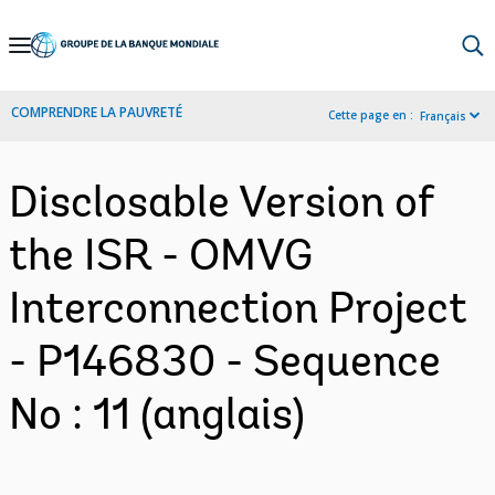
Skip
to
Main
COMPRENDRE LA PAUVRETÉ
Cette page en :
Français
Navigation
Disclosable Version of
the ISR - OMVG
Interconnection Project
- P146830 - Sequence
No : 11 (anglais)