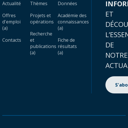
INFO
Actualité
Thèmes
Données
ET
Offres
Projets et
Académie des
d'emploi
opérations
connaissances
DÉCOU
(a)
(a)
L’ESSE
Recherche
Contacts
et
Fiche de
DE
publications
résultats
(a)
(a)
NOTRE
ACTUA
S'ab