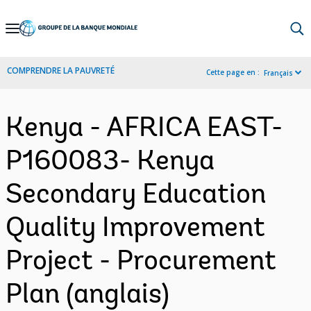
Skip
to
Main
COMPRENDRE LA PAUVRETÉ
Cette page en :
Français
Navigation
Kenya - AFRICA EAST-
P160083- Kenya
Secondary Education
Quality Improvement
Project - Procurement
Plan (anglais)