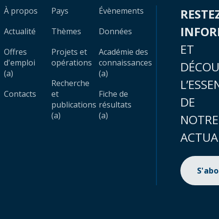
À propos
Pays
Évènements
RESTE
INFO
Actualité
Thèmes
Données
ET
Offres
Projets et
Académie des
d'emploi
opérations
connaissances
DÉCOU
(a)
(a)
L’ESSE
Recherche
Contacts
et
Fiche de
DE
publications
résultats
(a)
(a)
NOTRE
ACTUA
S'ab