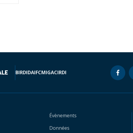
BIRD
IDA
IFC
MIGA
CIRDI
Évènements
Données