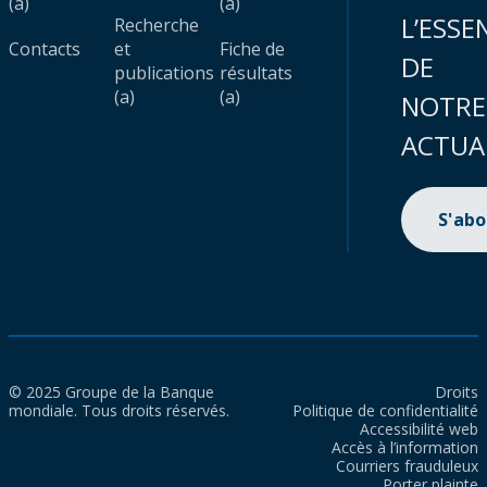
(a)
(a)
L’ESSE
Recherche
Contacts
et
Fiche de
DE
publications
résultats
(a)
(a)
NOTRE
ACTUA
S'ab
© 2025 Groupe de la Banque
Droits
mondiale. Tous droits réservés.
Politique de confidentialité
Accessibilité web
Accès à l’information
Courriers frauduleux
Porter plainte