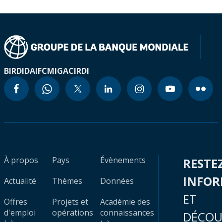
BIRD
IDA
IFC
MIGA
CIRDI
À propos
Pays
Évènements
RESTE
INFO
Actualité
Thèmes
Données
ET
Offres
Projets et
Académie des
d'emploi
opérations
connaissances
DÉCOU