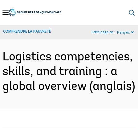
Skip
to
Main
COMPRENDRE LA PAUVRETÉ
Cette page en :
Français
Navigation
Logistics competencies,
skills, and training : a
global overview (anglais)