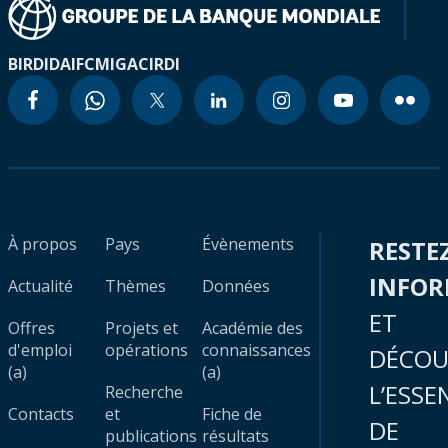
BIRD
IDA
IFC
MIGA
CIRDI
À propos
Pays
Évènements
RESTE
INFO
Actualité
Thèmes
Données
ET
Offres
Projets et
Académie des
d'emploi
opérations
connaissances
DÉCOU
(a)
(a)
L’ESSE
Recherche
Contacts
et
Fiche de
DE
publications
résultats