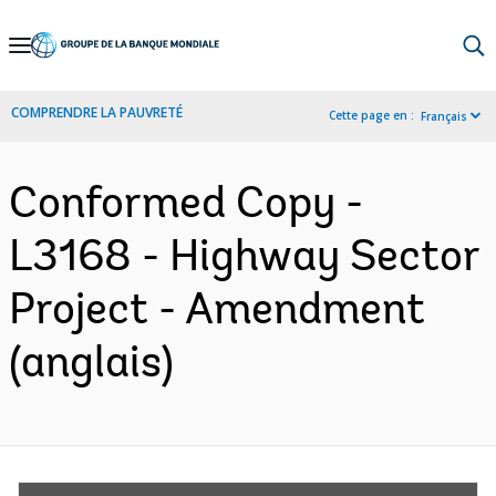
Skip
to
Main
COMPRENDRE LA PAUVRETÉ
Cette page en :
Français
Navigation
Conformed Copy -
L3168 - Highway Sector
Project - Amendment
(anglais)