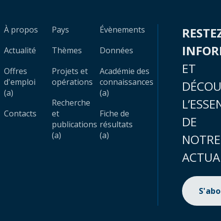
À propos
Pays
Évènements
RESTE
INFO
Actualité
Thèmes
Données
ET
Offres
Projets et
Académie des
d'emploi
opérations
connaissances
DÉCOU
(a)
(a)
L’ESSE
Recherche
Contacts
et
Fiche de
DE
publications
résultats
(a)
(a)
NOTRE
ACTUA
S'ab