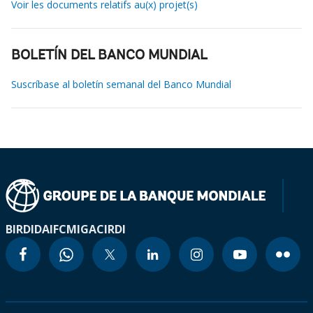
Voir les documents relatifs au(x) projet(s)
BOLETÍN DEL BANCO MUNDIAL
Suscríbase al boletín semanal del Banco Mundial
BIRD
IDA
IFC
MIGA
CIRDI