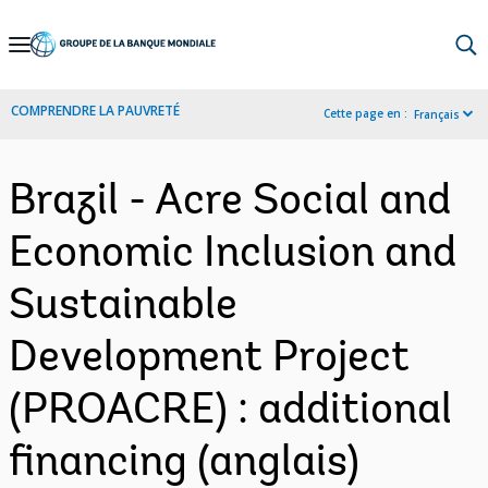
Skip
to
Main
COMPRENDRE LA PAUVRETÉ
Cette page en :
Français
Navigation
Brazil - Acre Social and
Economic Inclusion and
Sustainable
Development Project
(PROACRE) : additional
financing (anglais)