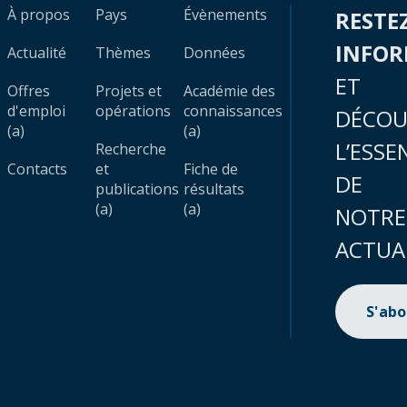
À propos
Pays
Évènements
RESTE
INFO
Actualité
Thèmes
Données
ET
Offres
Projets et
Académie des
d'emploi
opérations
connaissances
DÉCOU
(a)
(a)
L’ESSE
Recherche
Contacts
et
Fiche de
DE
publications
résultats
(a)
(a)
NOTRE
ACTUA
S'ab