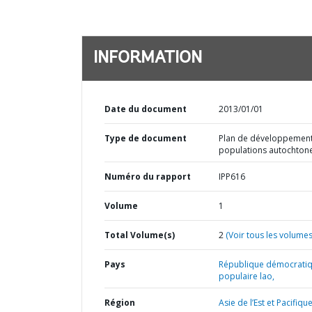
INFORMATION
Date du document
2013/01/01
Type de document
Plan de développemen
populations autochton
Numéro du rapport
IPP616
Volume
1
Total Volume(s)
2
(Voir tous les volumes
Pays
République démocrati
populaire lao,
Région
Asie de l’Est et Pacifique