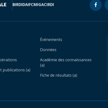
BIRD
IDA
IFC
MIGA
CIRDI
Évènements
Données
opérations
Académie des connaissances
(a)
 publications (a)
Fiche de résultats (a)