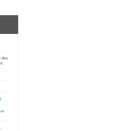
t des
es
)
que
,