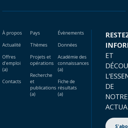
À propos
Pays
Évènements
RESTE
INFO
Actualité
Thèmes
Données
ET
Offres
Projets et
Académie des
d'emploi
opérations
connaissances
DÉCOU
(a)
(a)
L’ESSE
Recherche
Contacts
et
Fiche de
DE
publications
résultats
(a)
(a)
NOTRE
ACTUA
S'ab