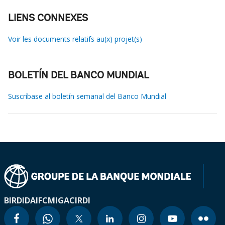
LIENS CONNEXES
Voir les documents relatifs au(x) projet(s)
BOLETÍN DEL BANCO MUNDIAL
Suscríbase al boletín semanal del Banco Mundial
BIRD
IDA
IFC
MIGA
CIRDI