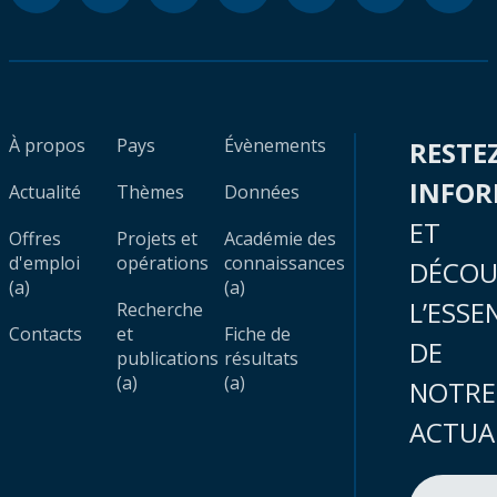
À propos
Pays
Évènements
RESTE
INFO
Actualité
Thèmes
Données
ET
Offres
Projets et
Académie des
d'emploi
opérations
connaissances
DÉCOU
(a)
(a)
L’ESSE
Recherche
Contacts
et
Fiche de
DE
publications
résultats
(a)
(a)
NOTRE
ACTUA