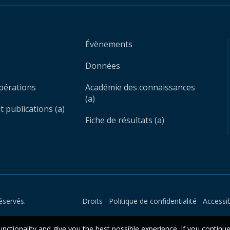
Évènements
Données
opérations
Académie des connaissances
(a)
 publications (a)
Fiche de résultats (a)
éservés.
Droits
Politique de confidentialité
Accessib
unctionality and give you the best possible experience. If you continu