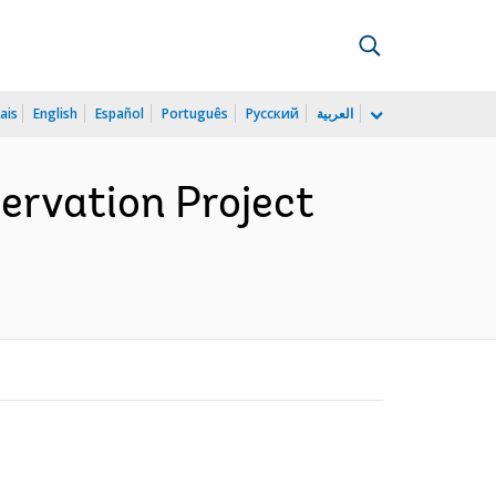
ais
English
Español
Português
Русский
العربية
ervation Project