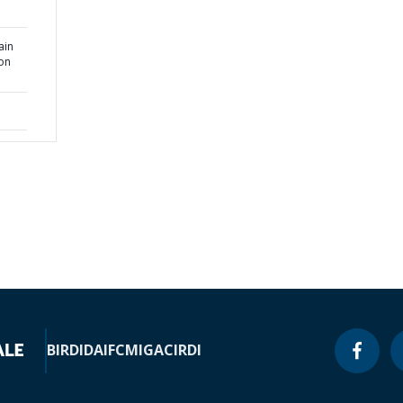
ain
ion
BIRD
IDA
IFC
MIGA
CIRDI